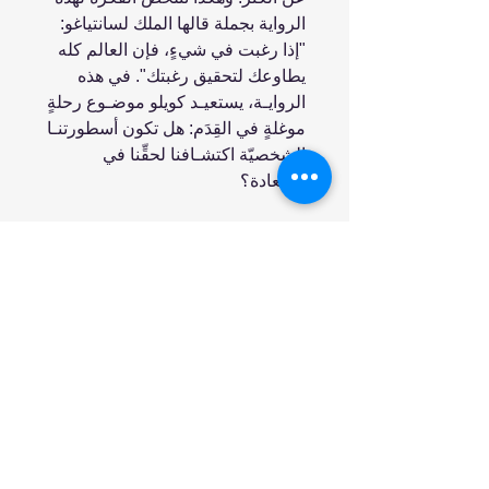
الرواية بجملة قالها الملك لسانتياغو:
"إذا رغبت في شيءٍ، فإن العالم كله
يطاوعك لتحقيق رغبتك". في هذه
الروايـة، يستعيـد كويلو موضـوع رحلةٍ
موغلةٍ في القِدَم: هل تكون أسطورتنـا
الشخصيّة اكتشـافنا لحقِّنا في
السعادة؟
انضم إلينا
تسوق
من نحن