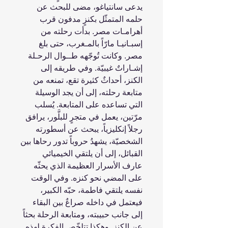
يدعى سانتياغو، مضى للبحث عن
حلمه المتمثّل بكنزٍ مدفون قرب
أهرامـات مصر. بدأت رحلته من
إسبـانيـا مارّاً بالمـغرب، حتى بلغ
مصر. وكانت تُوجّهه طــوال الرحـلة
إشـاراتٌ غيبيّة. وفي طريقه إلى
الكنز، أحداثٌ كثيرة تقع، تمنعه من
متابعة رحلته، إلى أن يجد الوسيلة
التي تساعده على المتابعة. يُسلب
مرّتين، يعمل في متجرٍ للبلَّور، يرافق
رجلاً إنكليزياً، يبحث عن أسطورته
الشخصيّة، يشهدُ حروباً تدور رحاها بين
القبائل، إلى أن يلتقي الخيميائي
عارف الأسرار العظيمة الذي يحثّه
على المضي نحو كنزه. وفي الوقت
نفسه يلتقي فاطمة، حبّه الكبير،
فيعتمل في داخله صراعٌ بين البقاء
إلى جانب حبيبته، ومتابعة الرحلة بحثاً
عن الكنز. وهكذا تتلخّص الفكرة لهذه