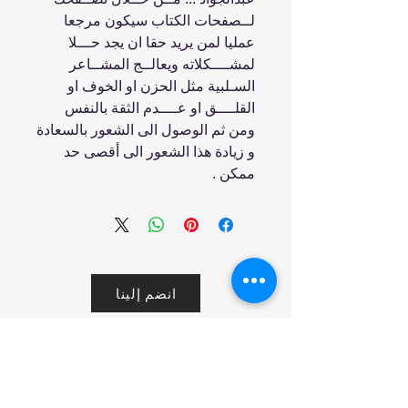
ﻟــﺼﻔﺤﺎت اﻟﻜﺘﺎب ﺳﻴﻜﻮن ﻣﺮﺟﻌﺎ
ﻋﻤﻠﻴﺎ ﻟﻤﻦ ﻳﺮﻳﺪ ﺣﻘﺎ ان ﻳﺠﺪ ﺣـــﻼ
ﻟﻤﺸــــﻜﻼﺗﻪ وﻳﻌﺎﻟــﺞ اﻟﻤﺸــﺎﻋﺮ
اﻟﺴـﻠﺒﻴﺔ ﻣﺜﻞ اﻟﺤﺰن او اﻟﺨﻮف او
اﻟﻘﻠــــﻖ او ﻋــــﺪم اﻟﺜﻘﺔ ﺑﺎﻟﻨﻔﺲ
وﻣﻦ ﺛﻢ اﻟﻮﺻﻮل اﻟﻰ اﻟﺸﻌﻮر ﺑﺎﻟﺴﻌﺎدة
و زﻳﺎدة ﻫﺬا اﻟﺸﻌﻮر اﻟﻰ أﻗﺼﻰ ﺣﺪ
ﻣﻤﻜﻦ .
انضم إلينا
تسوق
من نحن