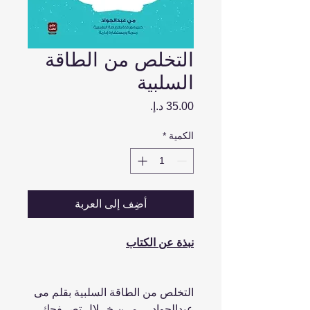
التخلص من الطاقة
السلبية
السعر
الكمية
*
أضِف إلى العربة
نبذة عن الكتاب
التخلص من الطاقة السلبية بقلم مى
عبدالجواد ... ﻣــﻦ ﺧــﻼل ﺗﺼــﻔﺤﻚ