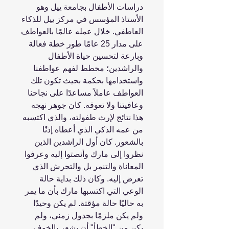
دراسات الأطفال بجامعة ييل وهو
الأستاذ المؤسس في مركز ييل للذكاء
العاطفي. خلال عمله عالمًا بالعواطف
على مدار 25 عامًا طور خطة فعالة
وبارعة لتحسين حياة الأطفال
والراشدين؛ مخطط لفهم عواطفنا
واستخدامها بحكمة بحيث تكون تلك
العواطف عاملاً مساعدًا على نجاحنا
وعافيتنا ولا تعوقه. كان جوهر نهجه
هذا نتائج لإرث طفولته، والذي اكتسبه
من عمه الذكي الذي أعطاه إذنًا
بالشعور. كان أول الراشدين الذين
نظروا إلى مارك وأنصتوا إليه وعرفوا
المعاناة والتنمر بل والتحرش الذي
تعرض إليه. وكان ذلك بداية حالة
الوعي التي اكتسبها مارك بأن ما يمر
به حاليًا حالة مؤقتة. لم يكن وحيدًا
ولم يكن ملزمًا بجدول زمني، ولم
يكن من "الخطأ" أن يشعر بالخوف