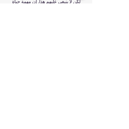
لكن لا ينبغي عليهم هذا. إن مهمة حياة
د. مارك براكيت هي تبديد مسار تلك
المعاناة، وهذا الكتاب يمكنه أن يبين
لك كيف.تك
انضم إلينا
تسوق
من نحن
خدمتنا