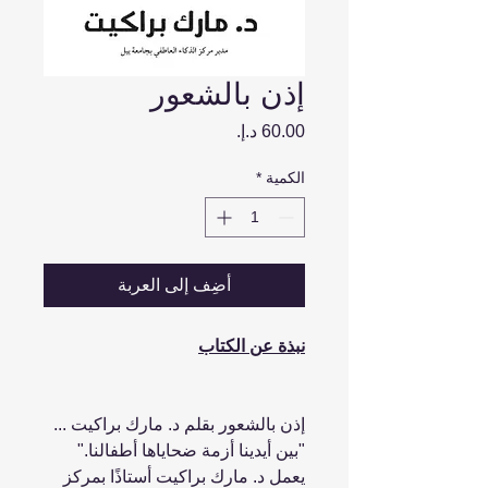
إذن بالشعور
السعر
الكمية
*
أضِف إلى العربة
نبذة عن الكتاب
إذن بالشعور بقلم د. مارك براكيت ...
"بين أيدينا أزمة ضحاياها أطفالنا."
يعمل د. مارك براكيت أستاذًا بمركز