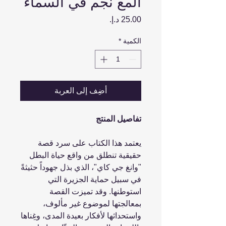
ألمع نجم في السماء
السعر
الكمية
*
أضِف إلى العربة
تفاصيل المنتج
يعتمد هذا الكتاب على سرد قصة
حقيقية تنطلق من واقع حياة البطل
"وانغ جي كاي"، الذي بذل جهوداً حثيثةً
في سبيل حماية الجزيرة التي
استوطنها. وقد تميزت القصة
بمعالجتها لموضوع غير مألوف،
واستحداثها لأفكار بعيدة المدى، وغِناها