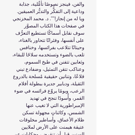
والفن، فينجز نصوصًا تأمُّلية، جذابة
وداعية إلى التفكُّر والتدبُّر العميقين.
ويا له من إنجاز!"". د. محمد المخزنجي
في صفحات هذا الكتاب المصوَّر
سوف نقابل أسماكًا تستطيع التعرُّف
على أنفسها، وفئرانًا تتحاور بالغناء،
وحيتانًا تتلاعب بفرائسها، وخنافس
تلعب بالضوء وتستخدمه سلاحًا للبقاء،
وثعابين تتفنن في طبخ السموم،
وعناكب تتقن التمثيل، وضفادع تبني
قلاعًا، وتنانين حقيقية مُسلحة بالدروع
الثقيلة، ودبابير جديرة ببطولة أفلام
الرعب، وبومًا يروِّع فرائسه في ضوء
القمر، وأُسودًا تنجح في تهديد
الإمبراطورية التي لا تغيب عنها
الشمس، وكائناتٍ مجهولة تسكن
ظلام الأعماق، وأساطير مخلوقات
عتيقة هيمنت على الأرض لملايين
السنين قبل أن تنقرض، وحكايات عن