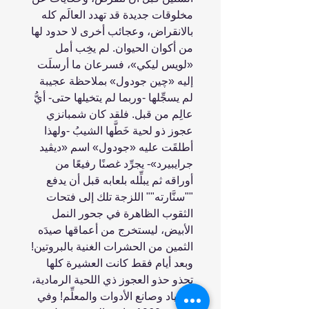
مخلوقات جديدة قد تهدد العالَم كله
بالانقراض، وعجائب أخرى لا حدود لها
من أكوان الحيوان. لم يخِب أمل
«لويس ليكي»، فسرعان ما أرسلَت
إليه «چين جودول» بملاحظة عجيبة
لم يسجِّلها -وربما لم يتخيلها حتى- أيُّ
عالِم من قبل. فلقد كان شمبانزي
عجوز ذو لحية خَطَّها الشيبُ -ولهذا
أطلقَت عليه «جودول» اسم «ديڤيد
جرايبيرد»- يجرِّد غصنًا رفيعًا من
أوراقه ثم يبلِّله بلعابه قبل أن يدفع
""سنَّارته"" اللزجة تلك إلى فتحات
الثقوب الظاهرة في جحور النمل
الأبيض، ليستخرج من أعماقها صيدَه
الثمين من الحشرات الغنية بالبروتين!
وبعد أيام فقط كانت العشيرة كلها
تحذو حذو العجوز ذي اللحية الرمادية،
الصياد وصانع الأدوات والمعلِّم! وفي