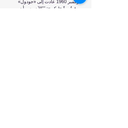
نوڤمبر 1960 عادت إلى «جودول»
برقيةٌ بردِّ «ليكي»: ""الآن يجب أن
نعيد تعريف الأداة. أو نعيد تعريف
الإنسان. أو نقبل
الشمبانزي من البشر""
انضم إلينا
تسوق
من نحن
خدمتنا