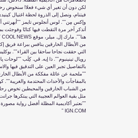
لكن دون أن تغير أي شيء فعلا! سنخوض رحلة
فيتنام، ونصل إلى الذروة لحظة اغتيال كينيدي
وإكس مِن"". لوس أنجلوس تايمز ""أبهرتني أك
أتذكر آخر مرة التقطت فيها كتابًا وفوجئت ب
من الأبطال الخارقين ينافس ببراعة فريق إكس
التي حققت نجاحا ساحقا بين القراء"". بوكل
رويال تينينبوم"". ذا إيه. ڤي. كِلَب ""لوحات پ
بالتفاصيل تجبر العين على التدقيق فيها والاس
""ملحمة عن عائلة مفككة من الأبطال الخارق
بالمفاجآت والأحداث المحتدمة والغريبة"". كون
من الشباب الخارقين والمحبطين تخوض رحلة
مثل بقية العوالم العجيبة التي يبتكرها جرا
""نعتبر أكاديمية المظلة أفضل رواية مصورة 
IGN.COM "