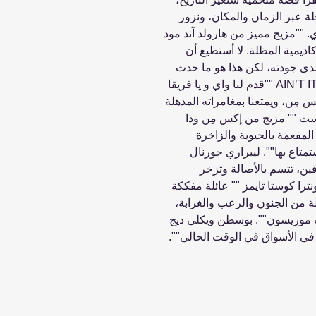
 عبر الزمان والمكان، ونزور
. ""مزيج مميز من هارولد آند مود
اديمية المظلة. لا أستطيع أن
مدى جودته، لكن هذا هو ما حدث
هنا"". مارك إل. ميلر، موقع AIN’T IT COOL NEWS ""قدم لنا واي و پا فريقا
 مِن، ويمتعنا بمغامراته المذهلة
يست "" مزيج من إكس مِن وذا
ا المفعمة بالحيوية والزاخرة
تمتاع بها"". ليبراري جورنال
ين، تتسم بالأصالة وتزخر
ترا كوستا تايمز "" عائلة مفككة
 من الجنون والرعب والغرابة،
نت موريسون"". بوسطن ويكلي ديج
في الأسواق في الوقت الحالي"".