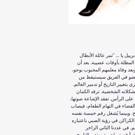
ييل پا ... "تمر عائلة الأبطال
المظلة بأوقات عصيبة. بعد أن
بعد وفاة معلمهم المحبوب بوجو،
عضو في الفريق سيستيقظ من
 بتغيير التاريخ أو تدمير العالم.
شكلاته الشخصية. ترقد الكمان
على الرأس. تفقد الإشاعة صوتها،
لفضاء في التهام الطعام، فيصاب
ضح. وبينما يُشغل رقم خمسة نفسه
الكراكن في رؤية الصبي باعتباره
في عددنا الثاني الزاخر
رأ قصة ملحمية ستغير التاريخ،