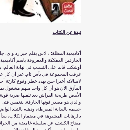
نبذة عن الكتاب
أكاديمية المظلة: دالاس بقلم جيرارد واي، جابر
الخارقين المفككة والمعروفة باسم أكاديمية 
أوشكت ڤانيا على التسبب في نهاية العالم، و
غرقت المجموعة في يأس تام. غير أن كل 
لامبالاته أخيرا حين يهدد خطر وقوع كارثة أخرى
المأزق الآن هو أن كل واحد منهم مشغول بم
الأبيض طريحة الفراش بعد تلقيها ضربة قوية 
والذي هو مصدر قوتها الخارقة. ينغمس فتى ا
جسمه بالبدانة المفرطة، وذهنه بالتبلد الوا
بالرهانات المشبوهة في مضمار الكلاب، يبدأ 
مفتاح الكشف عن سلسلة غامضة من الجرائم. 
بالمغامرات من أكاديمية المظلة: دالاس، سنق