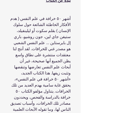
نبذة عن الكتاب
أشهر ٥٠ خرافة في علم النفس ( هدم
الأفكار الخاطئة الشائعة حول سلوك
الإنسان ) بقلم سكوت أو ليلينفيلد،
ستيفن جاي لين، جون روشيو، باري
إل بايرستاين ... علم النفس الشعبي
هو مصدر غني للخرافات. لقد أنتج لنا
معتقدات منتشرة على نطاق واسع
يظن الجميع أنها صحيحة، غير أن
أبحاث علم النفس تعارضها وتنقضها
وتثبت زيفها. هذا الكتاب الجديد،
«أشهر ٥٠ خرافة في علم النفس»،
يحقق غاية سامية بهدم العديد من تلك
الخرافات. يتناول مؤلفو الكتاب ٥٠
خرافة بالدراسة والفحص، ويحددون
مصادر تلك الخرافات، وأسباب تصديق
الناس لها، وما تقوله الأبحاث العلمية