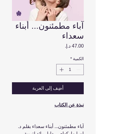
آباء مطمئنون... أبناء
سعداء
السعر
الكمية
*
أضِف إلى العربة
نبذة عن الكتاب
آباء مطمئنون... أبناء سعداء بقلم د.
لورا ماركهام ... دليل رائد لتربية