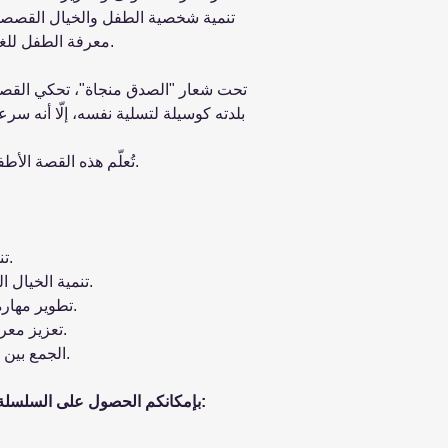
تنمية شخصية الطفل والخيال القصصي 
معرفة الطفل للغتين العربية والإنجليزية في آنٍ واحد.
تحت شعار "الصدق منجاة"، تحكي القصة 
بلدته كوسيلة لتسلية نفسه، إلّا أنه س
تُعلّم هذه القصة الأطفال قيم الصدق والجدية والاستقامة.
- تنمية شخصية الأطفال واهتماماتهم.
- تنمية الخيال القصصي من خلال الرُّسوم الملوّنة.
- تطوير مهارة القراءة وزيادة المفردات اللغوية.
- تعزيز معرفة الطفل للّغتين (عربي/انجليزي).
- الجمع بين الفائدة التعليمية والمتعة والتسلية.
بإمكانكم الحصول على السلسلة كاملة والتي تتضمن العناوين الآتية: