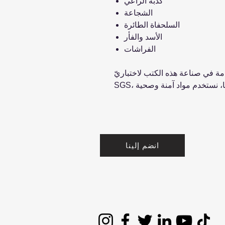
كذبة الراعي
الشجاعة
السلحفاة الطائرة
الأسد والفأر
الفراشات
ي صناعة هذه الكتب لاختباريّ En71 و
انضم إلينا