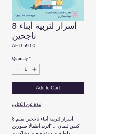
8 أسرار لتربية أبناء
ناجحين
Price
AED 59.00
Quantity
*
Add to Cart
نبذة عن الكتاب
8 أسرار لتربية أبناء ناجحين بقلم
كيفن ليمان ... "أتريد أطفالًا صبورين
ولطيفين ومتواضعين وشاكرين