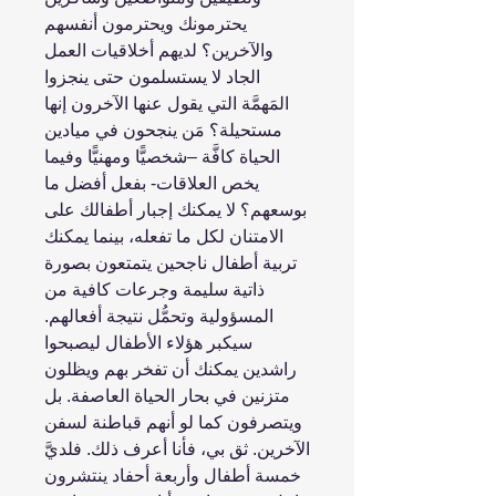
يحترمونك ويحترمون أنفسهم
والآخرين؟ لديهم أخلاقيات العمل
الجاد لا يستسلمون حتى ينجزوا
المَهمَّة التي يقول عنها الآخرون إنها
مستحيلة؟ مَن ينجحون في ميادين
الحياة كافَّة –شخصيًّا ومهنيًّا وفيما
يخص العلاقات- بفعل أفضل ما
بوسعهم؟ لا يمكنك إجبار أطفالك على
الامتنان لكل ما تفعله، بينما يمكنك
تربية أطفال ناجحين يتمتعون بصورة
ذاتية سليمة وجرعات كافية من
المسؤولية وتحمُّل نتيجة أفعالهم.
سيكبر هؤلاء الأطفال ليصبحوا
راشدين يمكنك أن تفخر بهم ويظلون
متزنين في بحار الحياة العاصفة. بل
ويتصرفون كما لو أنهم قباطنة لسفن
الآخرين. ثق بي، فأنا أعرف ذلك. فلديَّ
خمسة أطفال وأربعة أحفاد ينتشرون