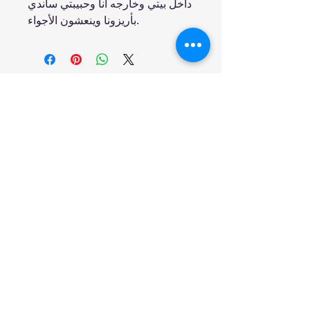
داخل بيتي وخارجه أنا وحبيبتي ساندي
بأريزونا وينعشون الأجواء.
انضم إلينا
تسوق
من نحن
خدمتنا
United Arab Emirates - Dubai