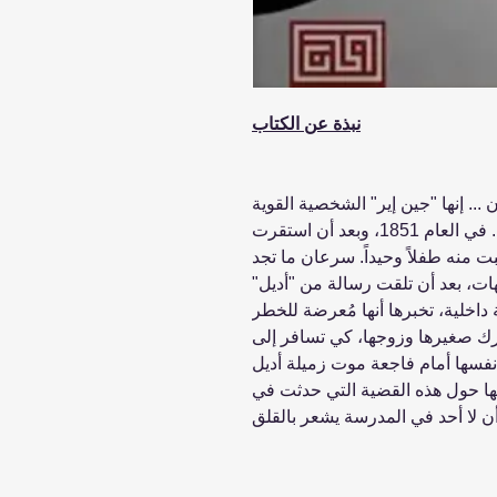
نبذة عن الكتاب
.. إنها "جين إير" الشخصية القوية
والذكية، تعود مرة أخرى في تحديات جديدة. في العام 1851، وبعد أن استقرت
ت منه طفلاً وحيداً. سرعان ما تجد
ت، بعد أن تلقت رسالة من "أديل"
داخلية، تخبرها أنها مُعرضة للخطر
رك صغيرها وزوجها، كي تسافر إلى
فسها أمام فاجعة موت زميلة أديل
ها حول هذه القضية التي حدثت في