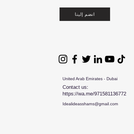
انضم إلينا
United Arab Emirates - Dubai
Contact us:
https://wa.me/971581136772
Idealideasshams@gmail.com