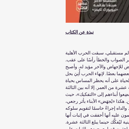
نبذة عن الكتاب
لم مستقبلي، سبقت الحرب الأهلية
يير الصواب والخطأ رأسًا على عقب.
 للإجهاض والآخر مؤيد له. وأصبح
ما بعضًا. لإنهاء الحرب أُتِيَ بحل
الحياة على أنه يحظر المساس بحياة
عشرة من العمر. إلا أنه بين الثالثة
ضِعوا أبناءهم إلى «التفكيك»، حيث
. هكذا «يُجهَض» الأبناء بأثر رجعي،
 والداه إجراءً حاسمًا لتقويم سلوكه
ن عليه أنها أخفقت في إثبات أنها
ية ليُفكَّك حينما يبلغ الثالثة عشرة.
المراهقون قصارى جهدهم للثبات على