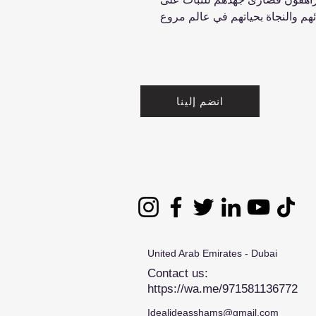
انضم إلينا
United Arab Emirates - Dubai
Contact us:
https://wa.me/971581136772
Idealideasshams@gmail.com