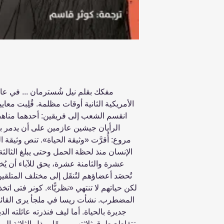
مفكك بقلم نيل شُسترمان ... في عا
الأمريكية الثانية أوقات مظلمة. قُلِبت معا
انقسم الشعب إلى فريقين: أحدهما مناهض
الرأيان جيشين عازمين على أن يدمر بعضه
مروع: أُقرَّت «وثيقة الحياة». تنص وثيقة 
الإنسان منذ لحظة الحمل وحتى يبلغ الثالثة 
عشرة والثامنة عشرة، يحق للآباء أن يُخ
تُحصَد أعضاؤهم لتُنقَل إلى مختلف المتلقين
لكن حياتهم لا تنتهي «نظريًّا». كونر فتى اتخذ
المضطرب. نشأت ريسا في ملجأ يرى القائمو
جديرة بالحياة. أما ليف فنذرته عائلته الدين
تتقاطع طرق ثلاثتهم، ومعًا، يبذل الثلاثة 