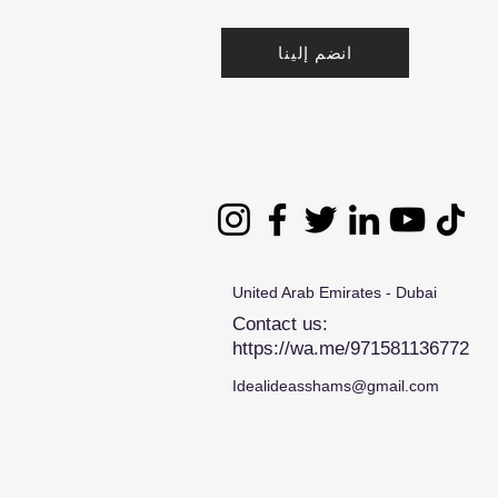
انضم إلينا
United Arab Emirates - Dubai
Contact us:
https://wa.me/971581136772
Idealideasshams@gmail.com