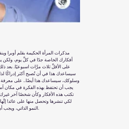
مذكرات المرأة الحكيمة بقلم أوبرا وين
أفكارك الخاصة جدًا في كلِّ يوم، ولكن يج
على الأقلِّ ثلاث مرَّات اسبوعيًا. بعد ذل
سيساعدك هذا في أن تُصبح أكثر إدراكًا لذ
وسلوكك، سيساعدك هذا أيضًا.. على معرفة م
يجب أن تحتفظ بهذه الفكرة في مكان آمن..
تكتب هذه الأفكار وكأن شخصًا آخر غيرك س
لكي تنشرها وتحصل منها على عائد! إنَّ
النمو الذاتي، ويجب أن يظلَّ خاصًّا جدًّا وفي طيِّ الكتمان.