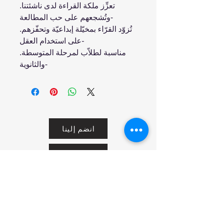
.تعزِّز ملكة القراءة لدى ناشئتنا
وتُشجعهم على حب المطالعة-
.تُزوّد القرّاء بمخيّلة إبداعيّة وتحفّزهم
على استخدام العقل-
.مناسبة لطلاّب لمرحلة المتوسطة
والثانوية-
انضم إلينا
تسوق
من نحن
خدمتنا