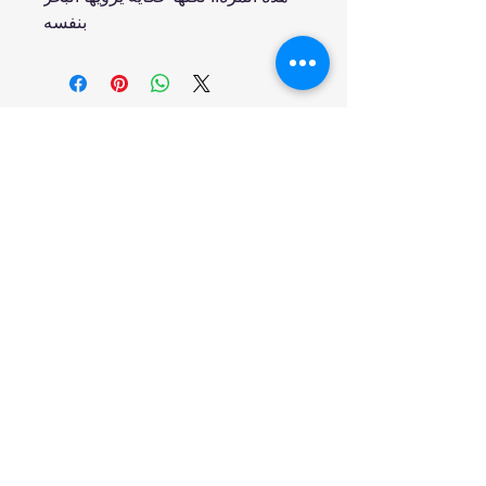
بنفسه
انضم إلينا
تسوق
من نحن
خدمتنا
United Arab Emirates - Dubai