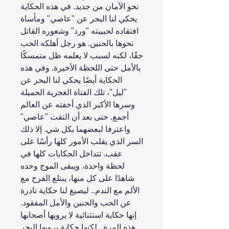
نحو الآمان من جديد. في هذه الحكاية
يحكي لنا البحر عن "عاصي" ومأساة
افتقاده لحبيبته "ورد" وشعوره القاتل
نحوها بالحنين. هو رجل أهلكه الحب
حقًا، لكنه لسبب لا يعلمه ظل متمسكًا
بالأمل حتى اللحظة الأخيرة. وفي هذه
الحكاية أيضًا يحكي لنا البحر عن
"ليل"، تلك الفتاة الغجرية الجميلة
وسرها الأكبر الذي أخفته عن العالم
أجمع. حتى بعد أن التقت "عاصي"
واعترفا لبعضهما بكل شي. إلا ذلك
السر الذي يقلب الأمور كلها رأسًا على
عقب. تتداخل الحكايات كلها في
لحظة واحدة، ويبقى الموج وحده
شاهدًا على كل منها، يبتلع الفرح مع
الألم مع الندم.. ليصيغ لنا حكاية نادرة
عن الحب والحنين والأمل المفقود.
إنها حكاية استثنائية لا يرويها أصحابها
هذه المرة.. لكنها حكاية يرويها البحر