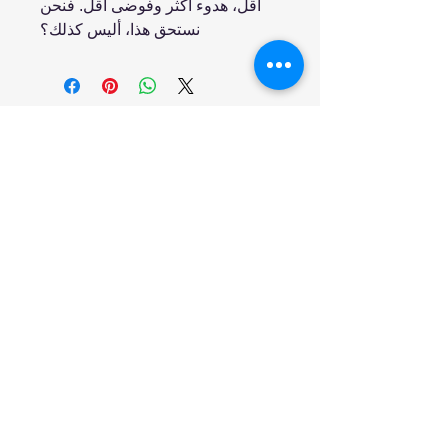
أقل، هدوء أكثر وفوضى أقل. فنحن
نستحق هذا، أليس كذلك؟
انضم إلينا
تسوق
من نحن
خدمتنا
United Arab Emirates - Dubai