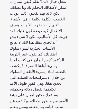
نفعل حيال ذلك؟ بقلم كيفن ليمان ...
"يمكن لأطفالك التحكم بك وبأعصابك.
لكن لا تدعهم يفعلون ذلك! نوبات
الغضب. الكلمة بكلمة. رَمْي الأشياء.
الانهيارات. ضرب الأبواب. يعرف
الأطفال كيف يضغطون عليك. لقد
جربت كل الأساليب، لكن لا شيء يبدو
أنه يُجدي نفعًا. هذا لأنك لا تعالج
الأسباب الجذرية لسوء سلوك
أطفالك، كما يقول خبير التربية
الدكتور كيفن ليمان. في كتاب لماذا
يسيء أبناؤنا التصرف؟ يكشف
بالضبط لماذا يسيء الأطفال السلوك
من خلال الاستراتيجيات العملية التي
تجدي نفعًا، وهي كفَوزٍ طويل الأمد
لكليكما. بفضل ذكائه وحكمته،
يساعدك دكتور ليمان على رؤية
الأمور من منظور طفلك، ويكشف عن
سبب قيامه بما يفعله، وممن يتعلم