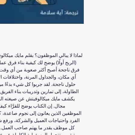
لماذا لا يبالي الموظفون؟ بقلم مايك ميكالوفي
(الربح أولًا) يوضح لك كيفية بناء فرق عم
فرق ناجحة أصبح أكثر صعوبة من أي وقت
أي مكان، والجداول المرنة، واختلافات الأ
حلول ناجحة. لقد جربوا كل شيء بدءًا من
الطاولة، إلى تمارين وتدريبات بناء الفريق 
يكشف مايك ميكالوفيتش عن صيغته المُث
مجال. إن الكتاب يوضح للقرَّاء كي
الموظفين الذين يعانون إلى نجوم صاعدة، ك
الفرد واحتياجات العميل والشركة، ورفع ش
كل موظف بقدر ما يهتم صاحب العمل. أن
وتبقى، وتتحمل المسؤولية الكاملة عن عم