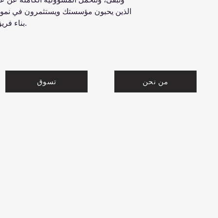
الذين يحبون مؤسستك ويستثمرون في نموها
بناء فريق يزدهر جميع أفراده، بما فيهم أنت.
من نحن
تسوق