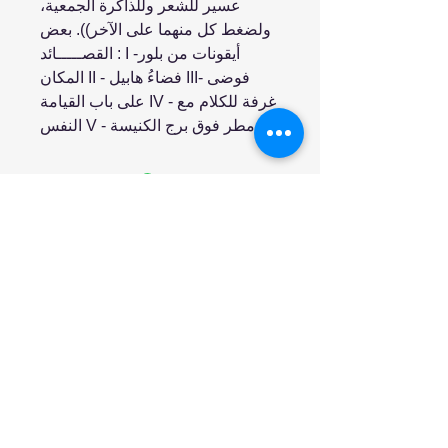
عسير للشعر وللذاكرة الجمعية،
ولضغط كل منهما على الآخر)). بعض
القصـــــائد : I -أيقونات من بلور
المكان II - فضاءُ هابيل III- فوضى
على باب القيامة IV - غرفة للكلام مع
النفس V - مطر فوق برج الكنيسة .
انضم إلينا
تسوق
من نحن
خدمتنا