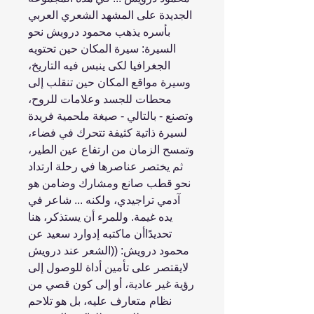
الجديدة على المشهد الشعري العربي
بأسره يذهب محمود درويش نحو
السيرة: سيرة المكان حين تحتويه
الجغرافيا لكى ينبس فيه التاريخ،
وسيرة مواقع المكان حين تنقلب إلى
محطات للجسد وعلامات للروح،
وتصنع - بالتالي - صيغة ملحمية فريدة
لسيرة ذاتية كثيفة تتحرك في فضاء،
وتمسح الزمان من ارتفاع عين الطير،
ثم يختصر عناصرها في رحلة ارتداد
نحو قطب صانع ومشارك وضامن هو
آدمي تراجيدي، ولكنه ... شاعر في
يده غيمة. وللمرء أن يستذكر، هنا
تحديدًاأن ماكتبه إدوارد سعيد عن
محمود درويش: ((الشعر عند درويش
لايقتصر على تأمين أداة للوصول إلى
رؤية غير عادية، أو إلى كون قصي من
نظام متعارف عليه، بل هو تلاحم