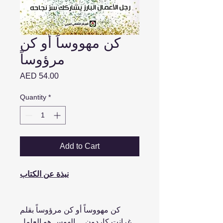
كن مهووساً أو كن
مرؤوساً
Price
AED 54.00
Quantity
*
Add to Cart
نبذة عن الكتاب
كن مهووساً أو كن مرؤوساً بقلم
غرانت كاردون ... الهوس هو العامل