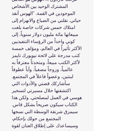
المشترك الوحيد بين الأشخاص
الموجودين في القمة. "الهوس أنقذ
حياتي. نقلني من الضياع والانهزام إلى
امتلاك خمس شركات خاصة بلغت
مبيعاتها مائة مليون دولار سنوياً، إلى
كوني واحداً من الرؤساء التنفيذيين
الأكثر تأثيراً في العالم، ومؤلف خمسة
كتب مدرجة على لائحة نيويورك تايمز
لأكثر الكتب مبيعاً، ومتحدثاً معترفاً به
عالمياً، وزوجاً مصغياً، وأباً عطوفاً
لبنتين، وعضواً فاعلاً في المجتمع.
سأشاركك قصتي والأدوات التي
اكتشفتها خلال مسيرتي لتسخير
هوسي في العمل لمصلحتي. ولكن هذا
الكتاب سيكون صريحاً بشكل قاس.
سيمزق شرنقة الوسطة التي نسجها
المجتمع من حولك بإحكام،
وسيساعدك على إطلاق العنان لقوة