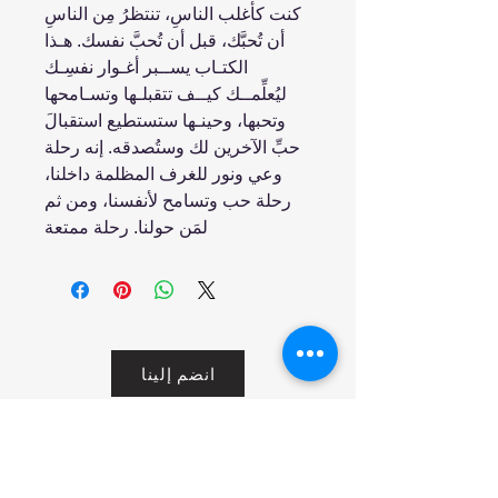
كنت كأغلب الناسِ، تنتظرُ مِن الناسِ
أن تُحبَّك، قبل أن تُحبَّ نفسك. هـذا
الكتـاب يســبر أغـوار نفسِـك
ليُعلِّمــك كيــف تتقبلـها وتسـامحها
وتحبها، وحينـها ستستطيع استقبالَ
حبِّ الآخرين لك وستُصدقه. إنه رحلة
وعي ونور للغرف المظلمة داخلنا،
رحلة حب وتسامح لأنفسنا، ومن ثم
لمَن حولنا. رحلة ممتعة
انضم إلينا
تسوق
من نحن