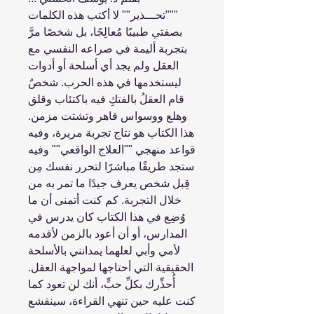
"""تحـــذير"" لا أكتب هذه الكلمات
بصفتي طبيبًا مُعالِجًا، بل شخصًا مرَّ
بتجربة أليمة في صراعه النفسي مع
العقل ولم يجد أي أسلحة أو أدوات
ليستخدمها في هذه الحرب. شخصٌ
قام العقلُ بالفتكِ فيه باكتئاب وقلق
وهلع ووسواس قاهر وتشتت مزمن.
هذا الكتاب هو نتاج تجربة مريرة، وفيه
قواعد منهجي ""العلاج الواقعي"" وفيه
ستجد طريقًا مباشرًا لتحرر نفسك مِن
قِبل شخص يعرف جيدًا ما تمر به من
خلال التجربة. كم كنت أتمنى أن ما
وُضِع في هذا الكتاب كان يدرس في
المدارس، أو أن أعود بالزمن لأقدمه
لأمي وأبي لعلهما يمدانني بالأسلحة
الحقيقية التي أحتاجها لمواجهة العقل.
أُحذِّرك بكلِّ حبٍّ، أنك لن تعود كما
كنت عليه حين تنهي القراءة، سينقشع