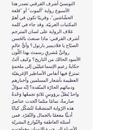
التونسيّ أشرف القرقني تصدر هذا
الأسبوع رواية "آلموت" أو "قلعة
الحشّاشين"، وقريبًا تكون في أهمّ
المكتبات العربيّة. وقد جاء في كلمة
غلاف الرواية على لسان المترجم
أشرف القرقني: ماذا صنعتَ بالحَسن
الصبّاح يا فلاديمير بارتول؟ وأيُّ عالمٍ
روائيٍّ مُشرقٍ رسمتَ بهذا اللّون
الأسود الحالك من التاريخ؟ وكيف آلتْ
حكايةُ زعيم الإسماعيليّين إلى ملحمةٍ
تمتزجُ فيها أنفاس الأساطير الإغريقيّة
العظيمة بأشعار المسلمين وأخبارهم
ودمائهم الحارّة المتّقدة؟ إنّه سؤالٌ
واحدٌ يُطلّ برؤوسٍ ثلاثةٍ تجمعُها وَحْدةٌ
صارمةٌ، تمامًا مثلما اتّحدت عناصرُ
هذه الرّواية المتشعّبةُ لتُشكّل كيانًا
أدبيًّا مفعمًا بالجمال والتّفرّد. فمن
أسئلة العاطفة والنّوازع البشريّة
الأصيلة إلى حيرة الإنسان وهواجسه