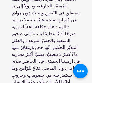
المُمِضّة الحارقة، وصولاً إلى ما
يستغلق في النّفس ويبحثُ دون هوادةٍ
عن كلماتٍ تمنحه عينًا، تنتصبُ رواية
«آلموت» أو «قلعة الحشّاشين»
صرحًا أدبيًّا عظيمًا يستندُ إلى صخور
الموهبة والحسّ المرهف والعقل
المدبّر الحكيم. إنّها حجارةٌ يتفجّرُ منها
ماءٌ كثيرٌ لا ينضبُ، يصبّ أكبرُ مجاريه
في أزمنتنا الحديثة، فإذا الحاضر صدًى
للماضي وإذا الماضي قناعٌ للرّاهن وما
يستعرُ فيه من خصوماتٍ وحروبٍ
أداتُها الإنسان وآخر همّها الإنسان
انضم إلينا