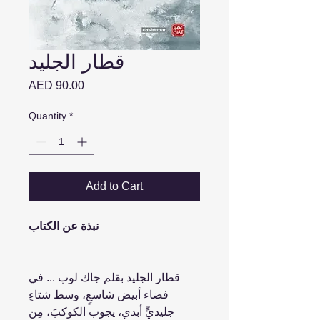
قطار الجليد
Price
AED 90.00
Quantity
*
Add to Cart
نبذة عن الكتاب
قطار الجليد بقلم جاك لوب ... في
فضاء أبيض شاسعٍ، وسط شتاءٍ
جليديٍّ أبدي، يجوب الكوكبَ، مِن