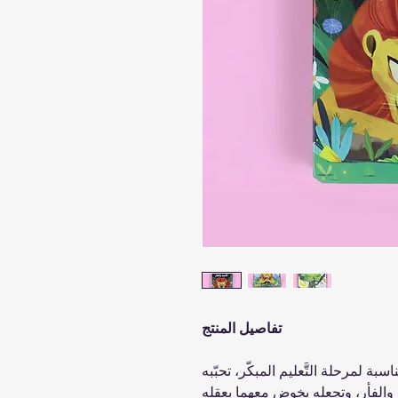
تفاصيل المنتج
ناسبة لمرحلة التَّعليم المبكّر، تحبّبه
د والفأر، وتجعله يخوض معهما بعقله