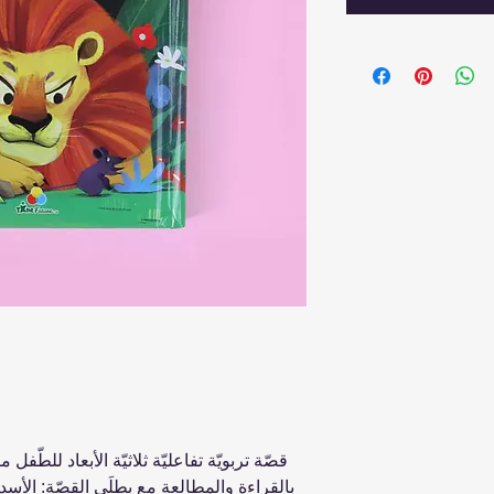
قصّة تربويّة تفاعليّة ثلاثيّة الأبعاد للطّفل م
بالقراءة والمطالعة مع بطلَي القصّة: الأس