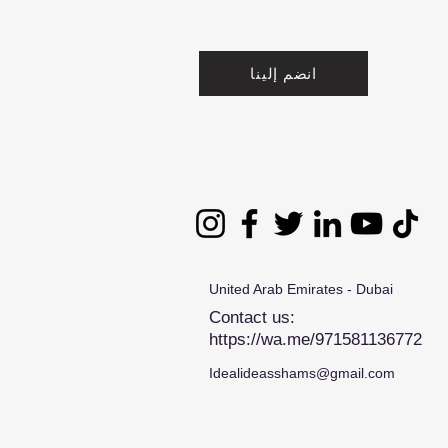
انضم إلينا
United Arab Emirates - Dubai
Contact us:
https://wa.me/971581136772
Idealideasshams@gmail.com