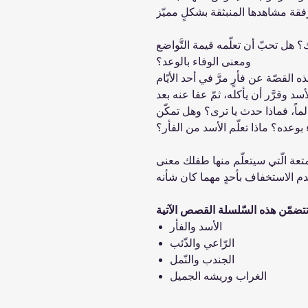
 هل تحبّ أن تعلّمه قيمة التَّواضع
ومعنى الوفاء بالوعد؟
ه القصّة عن فأرٍ مرَّ في أحد الأيّام
 وقرَّر أن يأكله، ثمّ عفا عنه بعد
لماً، فماذا حدث يا ترى؟ وهل تمكّن
 بوعده؟ ماذا تعلّم الأسد من الفأر؟
تعة الّتي سيتعلّم منها طفلك معنى
الأسد والفأر
الرّاعي والذّئب
الجندب والنّمل
الغراب وريشه الجميل