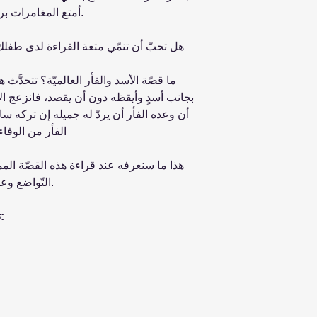
أمتع المغامرات برفقة مشاهدها المنبثقة بشكلٍ مميّز.
هل تحبّ أن تنمّي متعة القراءة لدى طفلك؟
ما قصّة الأسد والفأر العالميّة؟ تتحدَّث هذ
بجانب أسدٍ وأيقظه دون أن يقصد، فانزعج الأسد
أن وعده الفأر أن يردّ له جميله إن تركه سا
الفأر من الوفاء
هذا ما سنعرفه عند قراءة هذه القصّة المم
التّواضع وعدم الاستخفاف بأحدٍ مهما كان شأنه.
تتضمّن هذه السّلسلة القصص الآتية: