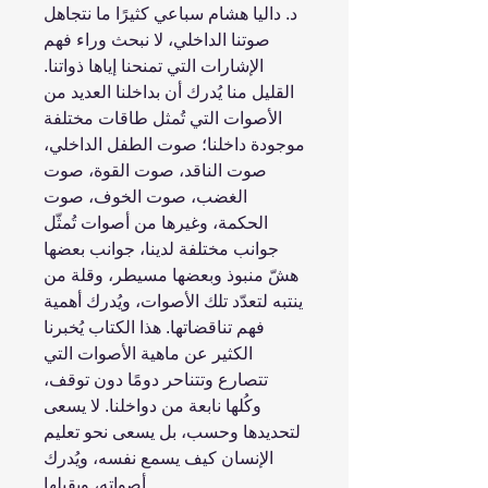
د. داليا هشام سباعي كثيرًا ما نتجاهل
صوتنا الداخلي، لا نبحث وراء فهم
الإشارات التي تمنحنا إياها ذواتنا.
القليل منا يُدرك أن بداخلنا العديد من
الأصوات التي تُمثل طاقات مختلفة
موجودة داخلنا؛ صوت الطفل الداخلي،
صوت الناقد، صوت القوة، صوت
الغضب، صوت الخوف، صوت
الحكمة، وغيرها من أصوات تُمثّل
جوانب مختلفة لدينا، جوانب بعضها
هشّ منبوذ وبعضها مسيطر، وقلة من
ينتبه لتعدّد تلك الأصوات، ويُدرك أهمية
فهم تناقضاتها. هذا الكتاب يُخبرنا
الكثير عن ماهية الأصوات التي
تتصارع وتتناحر دومًا دون توقف،
وكُلها نابعة من دواخلنا. لا يسعى
لتحديدها وحسب، بل يسعى نحو تعليم
الإنسان كيف يسمع نفسه، ويُدرك
أصواته، ويقبلها.