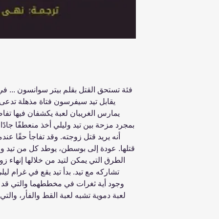
فئة تستحق القتل بقلم بيتر سوانسون ... ف
يقابل تيد سيفرسون فتاة مذهلة تدعى لي
يمارس الغريبان لعبة يكشفان فيها تفاص
بمجرد مزحة بين تيد وليلي أخذ منعطفًا جادً
أنه يريد قتل زوجته. وقد تفاجأ حقًا عند
قتلها. عودة إلى بوسطن، يوطد كل من تيد ول
الطرق التي يمكن لتيد من خلالها إنهاء زو
تشاركه مع تيد. بدأ تيد يقع في غرام ليل
وجود أية ثغرات في مخططهما والتي قد ت
لعبة دموية تشبه لعبة القط والفأر، والتي 