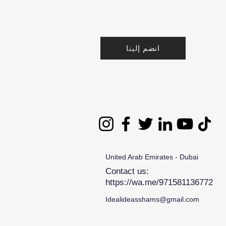
انضم إلينا
United Arab Emirates - Dubai
Contact us:
https://wa.me/971581136772
Idealideasshams@gmail.com