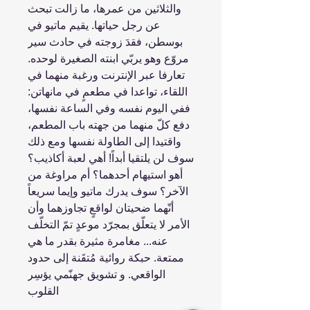
والثلاثين من عمرها، ما زالت تبحث
عن رجل حياتها. يقيم ماتيو في
بوسطن، فقدَ زوجته في حادث سير
مروّع وهو يربّي ابنته الصغيرة لوحده.
تعارفا عبر الإنترنت ورغبة منهما في
اللقاء، تواعدا في مطعمٍ في مانهاتن:
ففي اليوم نفسه وفي الساعة نفسها،
دفع كلّ منهما من جهته باب المطعم،
واقتيدا إلى الطاولة نفسها ومع ذلك
سوف لن يلتقيا أبداً! أهي لعبة أكاذيب؟
أهو استيهام أحدهما؟ أم مراوغة من
الآخر؟ سوف يدرك ماتيو وإيما سريعاً
أنّهما ضحيتان لواقعٍ تجاوزهما وأن
الأمر لا يتعلّق بمجرّد موعدٍ تمّ التخلّف
عنه... مغامرة مثيرة بقدر ما هي
ممتعة. حبكة روائية مُتقَنة إلى حدود
الواقعي. و تشويق جهنّمي يؤسِر
القلوب