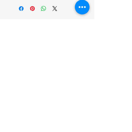
انضم إلينا
تسوق
من نحن
خدمتنا
United Arab Emirates - Dubai
Contact us:
https://wa.me/971581136772