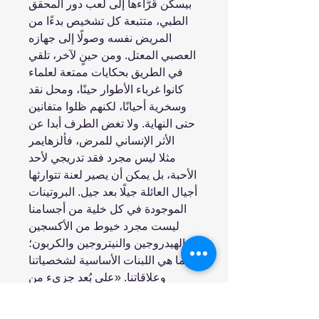
بيسكن قُرَّاءها إلى لعب دور المحقق
الطبي، متتبعة كل تشخيص بدءًا من
المريض نفسه وصولًا إلى جهازه
العصبي المعتل. ومن حينٍ لآخر، تلقي
في الطريق بحكايات ممتعة لعلماء
كانوا غرباء الأطوار حينًا، ومحل نقد
وسخرية أحيانًا، لكنهم ظلوا متفانين
حتى النهاية. ولا تغض الطرف أبدا عن
الأثر الإنساني للمرض، فألزهايمر
مثلا ليس مجرد فقد تدريجي لأحد
الأحبة، بل يمكن أن يصير لعنة تتوارثها
أجيال العائلة جيلًا بعد جيل. البروتينات
الموجودة في كل خلية من أجسامنا
ليست مجرد خيوط من الأكسجين
والهيدروجين والنيتروجين والكربون؛
إنما هي اللبنات الأساسية لشخصياتنا
وعلاقاتنا. «على بُعد جزيء من
الجنون» هو رحلة لا تُنسى إلى أعمق
أسرار دماغنا.