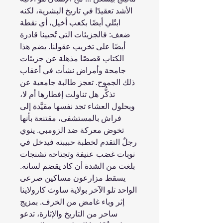
الأشد تعقيدًا في تاريخ البشرية، لكنه
ابتُلي أيضًا بكعب أخيل، أي نقطة
ضعف: فالجزيئات التي تُحيينا قادرة
أيضًا على تخريب عقولنا. يضم هذا
الكتاب قصصًا مذهلة عن جزيئات
جامحة وأمراض نشأت في أعقاب
ذلك الجموح. تعجز طالبة جامعية عن
تذكُّر هل تناولت إفطارها أم لا،
وبحلول العشاء تجد نفسها مقيَّدة إلى
فراش بالمستشفى، مقتنعة بأنها
تخوض معركة ضد الزومبي. ينوي
رجلٌ التقدم لخطبة حبيبته فيدخل في
نوبات غضب عنيفة وتجتاحه تشنجات
بلغت من الشدة أن كاد يقضم لسانه.
يسقط مزارعون مساكين صرعى
الواحد تلو الآخر بولاية ساوث كارولاينا
إثر وباء غامض من الخرف. بمزيج
ساحر من التاريخ والإثارة، تدعو