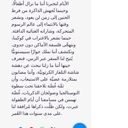
الأيام لتخبرنا أننا ما نزال أطفالًا،
وحينما تُجهش الذاكرة من فرط
الحنين إلى زمن لن يعود، ونشعر
وقتها بالانتماء إلى عالم الرسوم
المتحركة، وشاراته الغنائية الدافئة.
حينما نشعر بالاغتراب في كوكبنا،
ونتهجَّى فلسفة الأماكن دون جدوى،
ونكتشف أننا نملك جوازًا سبيستونيًّا
يُتيح لنا السفر عبر الزمن، فنعرف
حينها أننا ما زلنا نبحث عن دهشة
شاشة التلفاز الكرتونيَّة، وأننا مصابون
بمتلازمة عصيَّة على الاستيعاب، وأن
ثمَّة غُصَّة تلاحقنا تحت سطوة
النوستالجيا وصولجان الذكريات، غُصَّة
تهمس في مسامعنا أن أيام الطفولة
عبرت، ولكن ظلَّت ذكراها مُرافقة لنا
على مدى سنوات هذا العُمر.