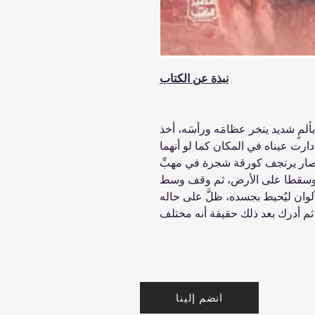
نبذة عن الكتاب
لمٍ شديد ينخر عظامَه ورأسَه، أخذ
رت عيناه في المكان كما لو أنهما
وصار يرتجف كورقة شجرة في مهبِّ
يه وسقطا على الأرض، ثم وقف وسط
ألوان ليُحيط بجسده، ظلَّ على حاله
انضم إلينا