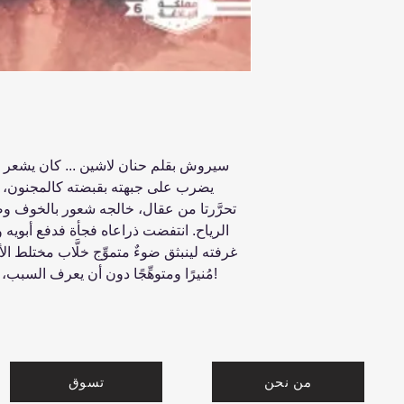
سيروش بقلم حنان لاشين ... كان يشعر بأ
يضرب على جبهته بقبضته كالمجنون، دا
تحرَّرتا من عقال، خالجه شعور بالخوف 
الرياح. انتفضت ذراعاه فجأة فدفع أبو
غرفته لينبثق ضوءٌ متموِّج خلَّاب مختلط ال
مُنيرًا ومتوهِّجًا دون أن يعرف السبب، ثم أدرك بعد ذلك حقيقة أنه مختلف!
من نحن
تسوق