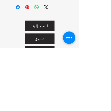
انضم إلينا
تسوق
من نحن
خدمتنا
United Arab Emirates - Dubai
Contact us:
https://wa.me/971581136772