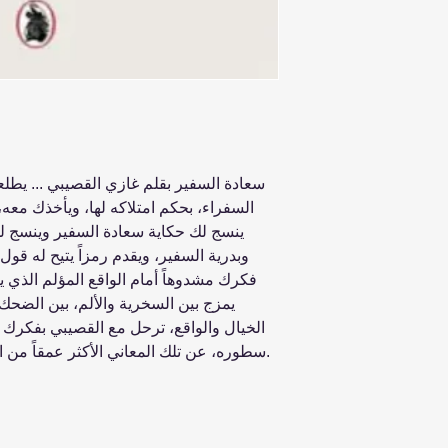
سعادة السفير بقلم غازي القصيبي ... يطل
السفراء، بحكم امتلاكه لها، ويأخذك معه،
ينسج لك حكاية سعادة السفير وينسج ل
وبدرية السفير، ويقدم رمزاً يتيح له قو
فكرك مشدوهاً أمام الواقع المؤلم الذي ي
يمزج بين السخرية والألم، بين الضحك و
الخيال والواقع، ترحل مع القصيبي بفكرك بم
سطوره، عن تلك المعاني الأكثر عمقاً من الحدث والتي تفلسفه إلى حدّ الإبداع.