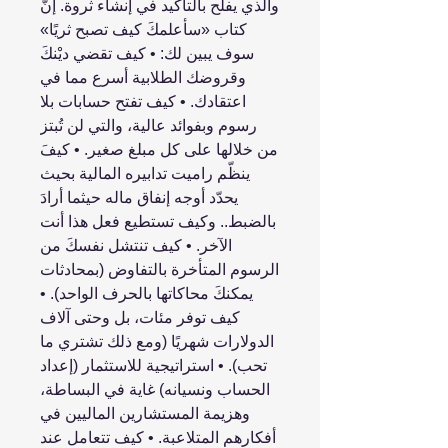
والذي يفلح بالتأكيد في إنشاء ثروة. إنَّ
كتاب «سأعلمكَ كيف تصبح ثريًا»
سوف يبين لك: • كيف تقضي ديْنكَ
وقروضك الطلابية أسرع مما في
اعتقادك. • كيف تفتح حسابات بلا
رسوم وبفوائد عالية، والتي لن تُبتز
من خلالها على كل مبلغ صغير. • كيفَ
ينظّم راميت تدابيره المالية بحيث
يحدّد أوجه إنفاق ماله حيثما أرادَ
بالضبط.. وكيف تستطيع فعل هذا أنت
الآخر. • كيف تنتشل نفسكَ من
الرسوم المتأخرة بالتفاوض (بمحادثات
يمكنكَ محاكاتها بالحرف الواحد). •
كيف توفر مئات، بل وحتى آلاف
الدولارات شهريًا (ومع ذلك تشتري ما
تحب). • استراتيجية للاستثمار (إعداد
الحساب ونسيانه) غاية في البساطة،
وهزيمة المستشارين الماليين في
أفكارهم المتلاعبة. • كيف تتعامل عند