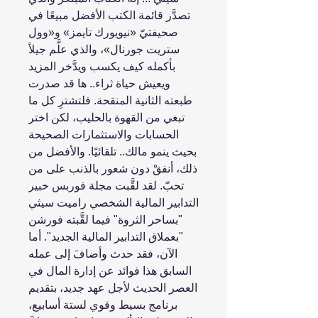
تصدَّر قائمة الكتب الأفضل مبيعًا في
صحيفتيّ «نيويورك تايمز» و«وول
ستريت جورنال»، والذي علَّم جيلاً
بأكمله كيف يكسب ويدَّخر المزيد
ويعيش حياة ثراء.. ها قد صدرت
طبعته الثانية المنقحة. فلتشترِ كل ما
تبغي من القهوة بالحليب، لكن اختر
الحسابات والاستثمارات الصحيحة
بحيث ينمو مالك.. تلقائيًا. والأفضل من
ذلك، أنفقْ دون شعور بالذنب على من
تحبّ. لقد لقَّبت مجلة فوربس خبير
التدابير المالية الشخصي راميت سيثي
"بساحر الثروة" فيما لقَّبته فورشن
"بعملاق التدابير المالية الجديد". أما
الآن، فقد حدث وأضافَ إلى عمله
السابق هذا فوائد عن إدارة المال في
العصر الحديث لأجل عهد جديد، بتقديم
برنامج بسيط وقوي لستة أسابيع،