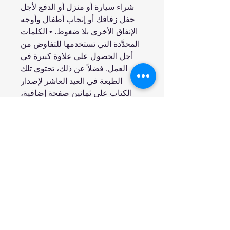
شراء سيارة أو منزل أو الدفع لأجل
حفل زفافك أو إنجاب أطفال وأوجه
الإنفاق الأخرى بلا ضغوط. • الكلمات
المحدَّدة التي تستخدمها للتفاوض من
أجل الحصول على علاوة كبيرة في
العمل. فضلاً عن ذلك، تحتوي تلك
الطبعة في العيد العاشر لإصدار
الكتاب على ثمانين صفحة إضافية،
والتي تشمل: • أدوات جديدة. • أفكار
جديدة حول المال وعلم النفس. •
قصص مذهلة مثل: كيف استخدمَ قراء
سابقون هذا الكتاب ليعيشوا حياة
الثراء. تحكَّم في مالك.. وامضِ قدمًا
في حياتك.