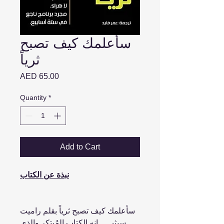
سأعلمك كيف تصبح
ثرياً
Price
AED 65.00
Quantity
*
Add to Cart
نبذة عن الكتاب
سأعلمك كيف تصبح ثرياً بقلم راميت
سيثي ... إنه الكتاب المُبتكر والذي