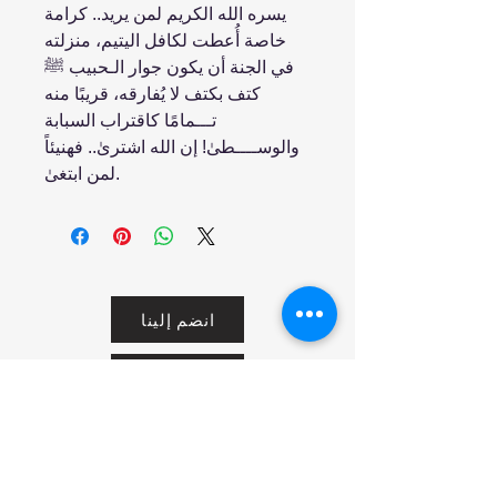
يسره الله الكريم لمن يريد.. كرامة
خاصة أُعطت لكافل اليتيم، منزلته
في الجنة أن يكون جوار الـحبيب ﷺ
كتف بكتف لا يُفارقه، قريبًا منه
تـــمامًا كاقتراب السبابة
والوســــطىٰ! إن الله اشترىٰ.. فهنيئاً
لمن ابتغىٰ.
انضم إلينا
تسوق
من نحن
خدمتنا