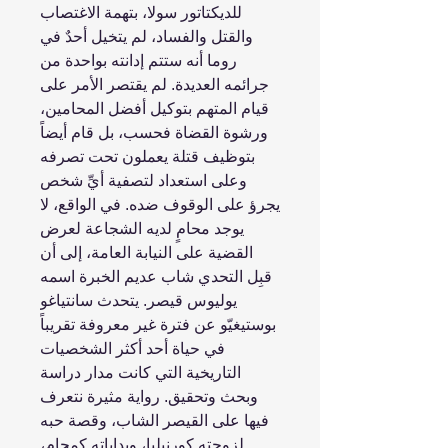
للديكتاتور سولا، بتهمة الاغتصاب
والقتل والفساد، لم يتخيل أحدٌ في
روما أنه ستتم إدانته بواحدة من
جرائمه العديدة. لم يقتصر الأمر على
قيام المتهم بتوكيل أفضل المحامين،
ورشوة القضاة فحسب، بل قام أيضاً
بتوظيف قتلة يعملون تحت تصرفه
وعلى استعداد لتصفية أيِّ شخص
يجرؤ على الوقوف ضده. في الواقع، لا
يوجد محامٍ لديه الشجاعة لعرض
القضية على النيابة العامة، إلى أن
قبِل التحدي شاب عديم الخبرة اسمه
يوليوس قيصر. يتحدث سانتياغو
بوستيغيّو عن فترة غير معروفة تقريباً
في حياة أحد أكثر الشخصيات
التاريخية التي كانت مدار دراسة
وبحث وتحقيق. رواية مثيرة نتعرف
فيها على القيصر الشاب، وقصة حبه
لزوجته كورنيليا، وبداياته كمحامٍ،