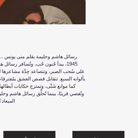
رسائل هاشم وحليمة بقلم منى يونس ... ما
1945، يبدأ جُنون حُب، وتُسافر رسا
على سُحب الصبر، وتتصاعد حِدَّة مشاعره
بألوانه السبع. تتقابل قصص العشق بمُفترقا
كما موانع شَتَّى، وتمتزج حكايات أبطالها بح
وتُقصي قريبًا، بينما تُحلِّق رسائل هاشم و
الميعاد؟
من نحن
تسوق