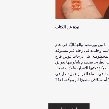
نبذة عن الكتاب
 بين بورسعيد والجمَّاليَّة في عام
ئل هاشم وحليمة في رحلة غير مسبوقة
ا المخطوطة على درجات قوس قزح
ت الطُّرق. يصطدم شُخُوصها بعوائق
بكةٍ تكتبها الأقدار، فتُقرِّب غريبًا،
حليمة في سماء الغرام. فهل تصل في
 أم ستُلاقي مصيرًا لم يتوقَّعه أحدٌ؟
انضم إلينا