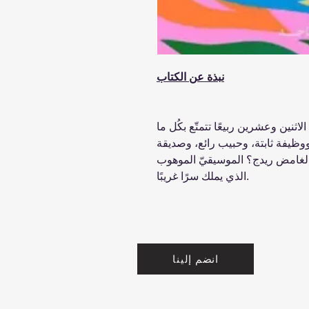
نبذة عن الكتاب
الاثنين وعشرين ربيعًا تتمتّع بكُل ما
 ووظيفة ثابتة، وحبيب رائع، وصديقة
 الغامض ريدج؟ الموسيقيّ الموهوب
الذي يملك سرًا غريبًا.
انضم إلينا