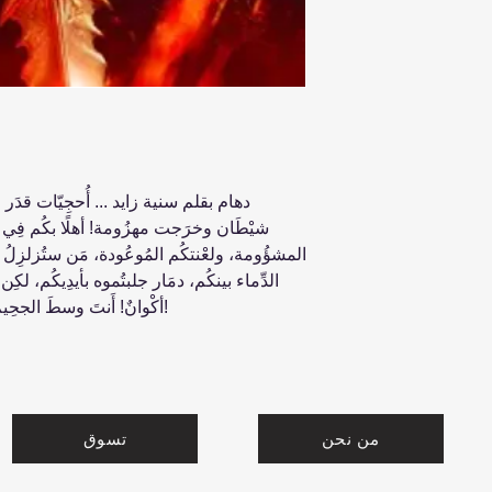
دهام بقلم سنية زايد ... أُحجِيّات قدَر 
شيْطَان وخرَجت مهزُومة! أهلًا بكُم فِي ح
المشؤُومة، ولعْنتكُم المُوعُودة، مَن ستُزلزِلُ 
الدِّماء بينكُم، دمَار جلبتُموه بأيدِيكُم، لكِ
أكْوانٌ! أَنتَ وسطَ الجحِيم الآنَ وبَات جمِيعُنا إبلِيس وشيْطَان!
من نحن
تسوق