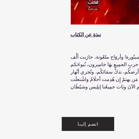
نبذة عن الكتاب
مبتُورة! وأروَاح ملعُونة، حارَبت ألْف
ربٍ الجمِيع بهَا خاسِرون، نُبوءَتكم
أرضكُم، تدكُّ سمَائكُم، وتُجري أنْهار
ن مَن يهتمّ إِن هُدِمت أحلَامٌ واشْتعلَت
انضم إلينا