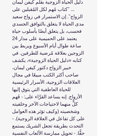
دليل الحياة الزوجية بقلم كيفن ليمان
... "كتاب مُهم لكل المُقبلين على
الزواج". إن الاستمرار في زواج سعيد
مدى الحياة لا يتعلق بالتوافق الجسدي
فحسب، بل يتعلق أيضًا بأسلوب حياة
يعتمد على الحميمية على مدار 24
ساعة طوال أيام الأسبوع ويربط بين
الزوجين بعلاقة مُرضية للطرفين. في
كتابه «دليل الحياة الزوجية»، يكشف
خبير الزواج دكتور كيفن ليمان،
صاحب أكثر الكتب مبيعًا في مجال
العلاقات الزوجية، الأسرار الرئيسية
للحياة العاطفية التي يتوق إليها
الأزواج. إنه يساعد القرَّاء على: - فَهم
كلٍّ منهما لاحتياجات الآخر وخلفيته
وشخصيته (وكيف تؤثر هذه العوامل
على كل تفاعل في العلاقة الزوجية). -
التحدث بطريقة تجعل الشريك يستمع
حقًّا. - تحويل ممارسة الألعاب النفسية