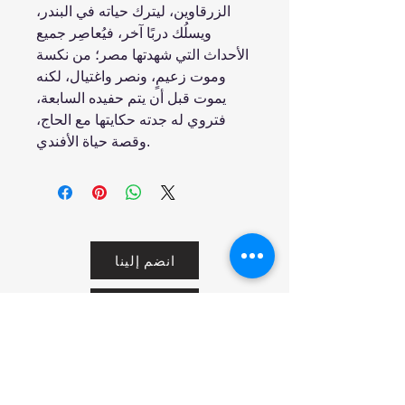
الزرقاوين، ليترك حياته في البندر،
ويسلُك دربًا آخر، فيُعاصِر جميع
الأحداث التي شهدتها مصر؛ من نكسة
وموت زعيمٍ، ونصر واغتيال، لكنه
يموت قبل أن يتم حفيده السابعة،
فتروي له جدته حكايتها مع الحاج،
وقصة حياة الأفندي.
انضم إلينا
تسوق
من نحن
خدمتنا