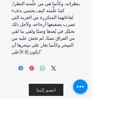
بنظراته، وكأنما هي من علَّمته النظر!،
كما علَّمته كيف يحتمي بدفء
لقاءاتهما المتكررة من الغربة التي
تضرب بصقيعها أرجاءه، ولأجل ذلك
تحمَّل في بُعدها وَصبًا ولقي ما لقي
من الفراق نصبًا، لم تخشَ عليه من
السِحر وكأنما تغار على سِحرها أن
يكون إلا الأعلى!"
انضم إلينا
تسوق
من نحن