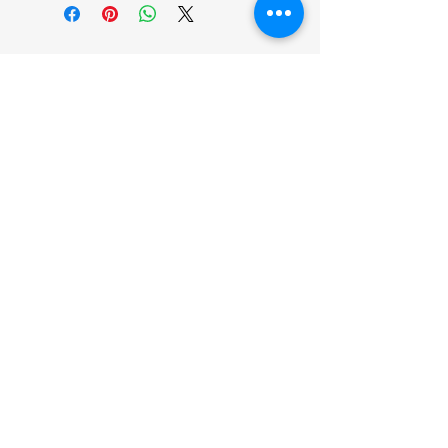
انضم إلينا
تسوق
من نحن
خدمتنا
United Arab Emirates - Dubai
Contact us:
https://wa.me/971581136772
Idealideasshams@gmail.com