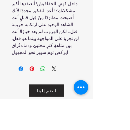
داخل كهفٍ للخفافيش! أتعتقدها أكبر
مشكلاتك؟! أعد التفكير مجددًا لأنك
أصبحت مطارَدًا مِنْ قِبل قاتلٍ أنتَ
الشاهد الوحيد على ارتكابه جريمة
قتل.. لكن الهروب لم يعد خيارًا! أنت
لن تجرؤ على المواجهة بينما هو فعل.
بين متاهةِ كنزٍ مختبئ ودماء تُراق
يركض توم سوير نحو المجهول!
انضم إلينا
تسوق
من نحن