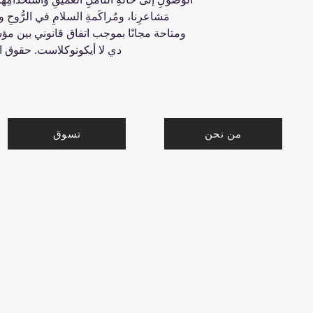
مَشاعرِنا، ومُراكَمةِ السلامِ في الرُّوح
ومتاحة مجانًا بموجب اتفاق قانوني بين م
دي لا أيكونوكلاست. حقوق
من نحن
تسوق