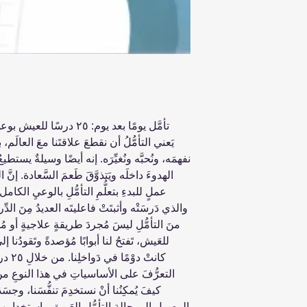
تأمَّل يومًا بعد يوم: ٢٥ 
يَعني التأمُّلُ أن نقطعَ علاقتَنا معَ العالَ
نفهمَه، ونُحبَّه ونُغيِّرَه. إنه أيضًا وسيلةٌ يس
الهدوءَ داخلَه ويَتذوَّقَ طَعمَ السَّعادة. إنَ
عملٍ للبدءِ بتعلُّمِ التأمُّلِ بالوعيِ الكامل، 
والذي دَرسَتْه وأثبتَتْ فاعليتَه العديدُ مِنَ الدِّر
منَ التأمُّلِ ليسَ مُجردَ طريقةٍ علاجيةٍ أو م
للعَيش، تَفتحُ لنا أبوابًا مُؤصدةً وتَقودُنا 
كانتْ 
التعرُّفَ على الأساسياتِ في هذا النوعِ منَ ا
كيفَ يُمكِنُنا أنْ نستخدِمَ تنفُّسَنا، وجسَ
الوصولِ إلى حالةِ التأمُّلِ العَميقِ واستخدامِها 