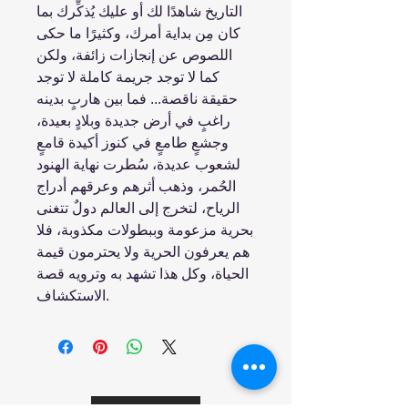
التاريخ شاهدًا لك أو عليك يُذكِّرك بما
كان مِن بداية أمرك، وكثيرًا ما حكى
اللصوص عن إنجازات زائفة، ولكن
كما لا توجد جريمة كاملة لا توجد
حقيقة ناقصة... فما بين هاربٍ بدينه
راغبٍ في أرض جديدة وبلادٍ بعيدة،
وجشعٍ طامعٍ في كنوز أكيدة قامعٍ
لشعوب عديدة، سُطرت نهاية الهنود
الحُمر، وذهب أثرهم وعرقهم أدراج
الرياح، لتخرج إلى العالم دولٌ تتغنى
بحرية مزعومة وببطولات مكذوبة، فلا
هم يعرفون الحرية ولا يحترمون قيمة
الحياة، وكل هذا تشهد به وترويه قصة
الاستكشاف.