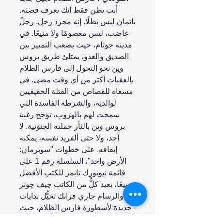
أنت تظن فقط أنك تعرف قصته.
باتمان ليس بطلًا. إنه مجرد رجل. رجلٌ
غاضب، ليس معصومًا ولا منيعًا. في
مدينة جوثام، حيث يصعب التمييز بين
الصديق والعدو، يمتلئ طريق بروس
وين نحو التحول إلى فارس الظلام
بالعقبات أكثر من أي وقت مضى. في
مسعاه للقصاص من القتلة الحقيقيين
لوالديه، والشرطة الفاسدة التي
سمحت لهم بالهروب، تؤجج رغبة
بروس وين بالثأر حملته الجنونية. لا
أحد، ولا حتى ألفريد نفسه، يمكنه
إيقافه. على خطوات "سوبرمان:
الأرض واحد"، السلسلة رقم 1 على
قائمة نيويورك تايمز للكتب الأفضل
مبيعًا، يعيد كلٌّ من الكاتب چيف چونز
والرسام جاري فرانك تخيُّل بدايات
جديدة لأسطورة فارس الظلام، حيث