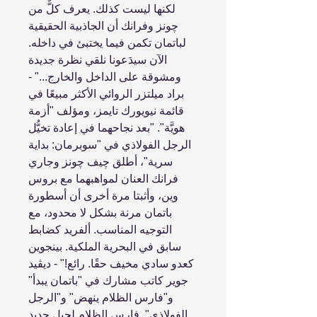
لكنها ليست كذلك. يعرف كلٌّ من
چونز وفرانك أن الجاذبية الحقيقية
لباتمان تكمن فيما يختبئ في داخله.
الآن سيدَعونا نلقي نظرة جديدة
ومشوقة على الداخل والخارج..." -
براد ميلتزر الروائي الأكثر مبيعًا في
قائمة نيويورك تايمز، ومؤلف "أزمة
هويَّة". "بعد نجاحهما في إعادة تخيُّل
الرجل الفولاذي في "سوبرمان: بداية
سرية"، أطلق چيف چونز وجاري
فرانك العنان لمواهبهما مع بروس
وين، وأثبتا مرة أخرى أن أسطورة
باتمان مرنة بشكل لا محدود، مع
التوجيه المناسب. ألفريد كضابط
سابق في البحرية الملكية. بينجوين
كعدو سادي مخيف حقًا. رائع!" - ديڤيد
جوير كاتب مشارك في "باتمان يبدأ"
و"فارس الظلام ينهض" و"الرجل
الفولاذي". فارس الظلام لجيل جديد