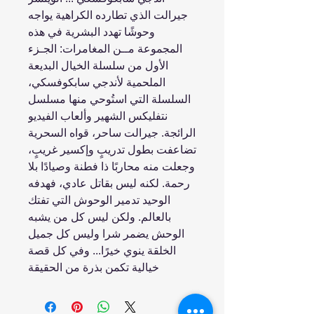
جيرالت الذي تطارده الكراهية يواجه
وحوشًا تهدد البشرية في هذه
المجموعة مــن المغامرات: الجـزء
الأول من سلسلة الخيال البديعة
الملحمية لأندجي سابكوفسكي،
السلسلة التي استُوحي منها مسلسل
نتفليكس الشهير وألعاب الفيديو
الرائجة. جيرالت ساحر، قواه السحرية
تضاعفت بطول تدريبٍ وإكسير غريبٍ،
وجعلت منه محاربًا ذا فطنة وصيادًا بلا
رحمة. لكنه ليس بقاتل عادي، فهدفه
الوحيد تدمير الوحوش التي تفتك
بالعالم. ولكن ليس كل من يشبه
الوحش يضمر شرا وليس كل جميل
الخلقة ينوي خيرًا... وفي كل قصة
خيالية تكمن بذرة من الحقيقة