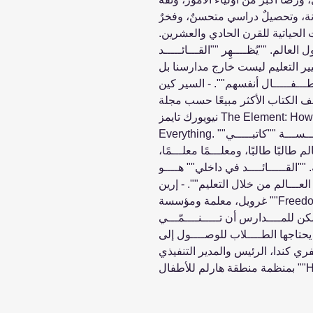
ة، وتحصيلٌ دراسي متحسنٌ، وفخرٌ
ت الحياتية للقرن الحادي والعشرين.
لعالم. ""يُظــــهِر ""القـــائـــــد
غيير التعليم ليست خارج مدارسنا بل
طـــفـــــال أنفسهم"". - السير كين
 الكتاب الأكثر مبيعًا حسب مجلة
نيويورك تايمز The Element: How Finding Your Passion Changes
Everything. ""لقد أنشــــأت أنا و""كاتبو الحرية"" مؤســـســـة ""كاتبـــــي
طالبًا طالبًا، ومعلـــمًا معلـــمًا،
""القـــــائــــد في داخلي"" هــــو
عـــالم من خلال التعليم"". - إرين
غرويل، معلمة ومؤسسة ""Freedom Writers"". ""يُظهِر هذا الكتاب الرائع
للمــــدارس أن تـــــنــــمّـــي
يحتاجها الطــــلاب للوصــــول إلى
يفري كندا، الرئيس والمدير التنفيذي
Harlem"