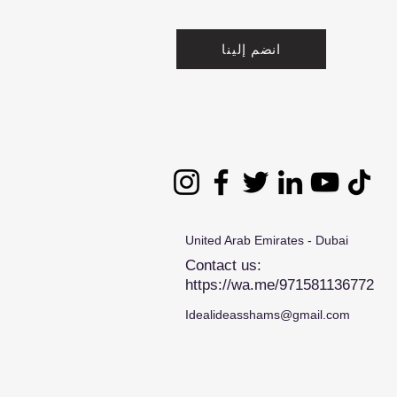
انضم إلينا
United Arab Emirates - Dubai
Contact us:
https://wa.me/971581136772
Idealideasshams@gmail.com