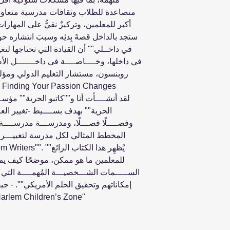
متصاعدة للطلاب وثقافات مدرسية متعاون
أكبر للمعلمين، وتركيزٌ نقيٌّ على المهارا
ستجد بالداخل قصةَ بِدئِه وسببَ انتشاره حول ا
في داخــلي"" أن القيادة التي نحتاجها لت
في داخلها، وخــــاصــــة في داخـــــــل الأ
روبنسون، مستشار التعليم الدولي ومؤلف
الحرية"" بهدف بســــيط -تغيير العالم 
وفصــــلًا فصـــلًا، ومدرســـة مدرســــة. 
المخطط المثالي لكل مدرسة لتغييـــر ال
للمعلمين ما هو ممكن، موضحًا كيف يمكن 
الســـــمات الشـــخصيـــة المُهمــــة التي 
إمكاناتهم وتحقيق الحلم الأمريكي"". - ج
بمنظمة منطقة هارلم للأطفال "" Children’s Zone