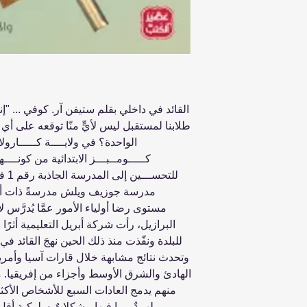
القائد في داخلي بقلم ستيفن آر. كوفي ... "
طلابنا لمستقبل ليس لأيٍّ منّا توقعه على أي
الواحدة؟ في ولايــــة كـــــارو
كـــــومــبـــز الابتدائية من كونـــ
للتح
مدرسة جوزيف ويلش مدرسةً ذات أدا
البرازيل، رأت شركة أبريل التعليمية أثرً
للبلدة ونفّذت منذ ذلك الحين نهجَ القائد ف
وتحدث نتائج مشابهة خلال قارات آسيا وأمري
الهادئ والشرق الأوسط وأجزاء من إفريقيا. م
منهم يدمج العادات السبع للأشخاص الأكثر 
ملهمةٌ، بما فيها مشكلاتٌ سلوكية أقل،