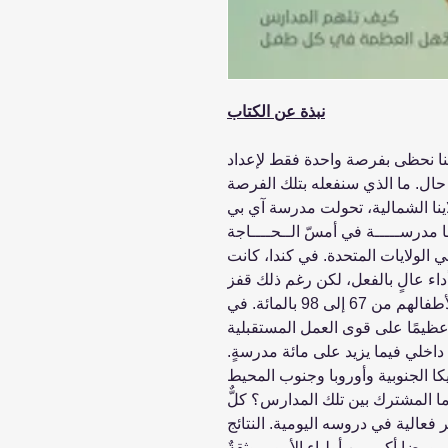
نبذة عن الكتاب
إننا نحظى بفرصة واحدة فقط لإعداد
 حال. ما الذي سنفعله بتلك الفرصة
لاينا الشمالية، تحولت مدرسة آي بي
ـها مدرســـــة في أمسّ الــحــــاجة
ســـين إلى المدرسة الجاذبة رقم 1 في الولايات المتحدة. في كندا، كانت
ء عالٍ بالفعل، لكن رغم ذلك قفز
مستوى رضا أولياء الأمور عمَّا يُدرَّس لأطفالهم من 67 إلى 98 بالمائة. في
ا عظيمًا على قوى العمل المستقبلية
ي داخلي فيما يزيد على مائة مدرسةٍ.
كا الجنوبية وأوروبا وجنوب المحيط
ا المشترك بين تلك المدارس؟ كلٌّ
فعالية في دروسه اليومية. النتائج
 ورضا أكبر من أولياء الأمور، وثقةٌ