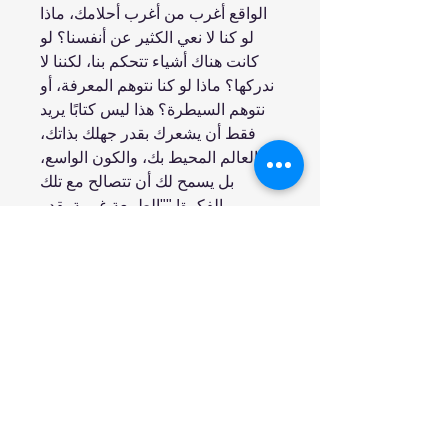
الواقع أغرب من أغرب أحلامك، ماذا
لو كنا لا نعي الكثير عن أنفسنا؟ لو
كانت هناك أشياء تتحكم بنا، لكننا لا
ندركها؟ ماذا لو كنا نتوهم المعرفة، أو
نتوهم السيطرة؟ هذا ليس كتابًا يريد
فقط أن يشعرك بقدر جهلك بذاتك،
والعالم المحيط بك، والكون الواسع،
بل يسمح لك أن تتصالح مع تلك
الفكرة! ""الطبيعة غريبة بقدر
استطاعتها أن تكون كذلك، وهي غريبة
بشكل يجعل من القوانين التي تفسرها
تبدو مجنونة للدرجة التي لا يمكن
تصديقها، ومع ذلك حينما نتتبع نتائج
تلك القوانين نجد أنه يمكن فهم كل
الظواهر العادية"". ريتشارد فاينمان "